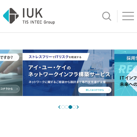
サイト内検
Open ind