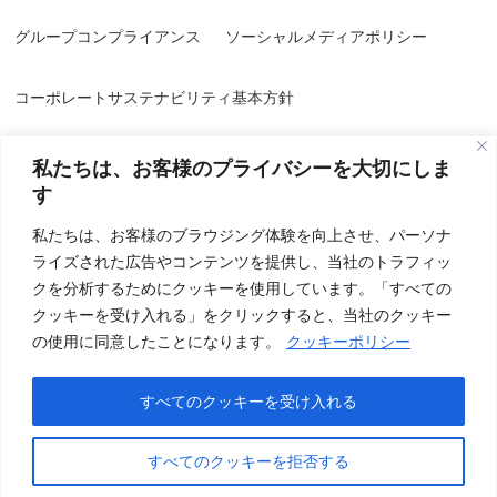
グループコンプライアンス
ソーシャルメディアポリシー
コーポレートサステナビリティ基本方針
私たちは、お客様のプライバシーを大切にしま
す
私たちは、お客様のブラウジング体験を向上させ、パーソナ
ライズされた広告やコンテンツを提供し、当社のトラフィッ
情報セキュリティ方針／品質方針
個人情報保護方針
クを分析するためにクッキーを使用しています。「すべての
クッキーを受け入れる」をクリックすると、当社のクッキー
個人情報の取り扱いについて
特定個人情報基本方針
の使用に同意したことになります。
クッキーポリシー
クッキー(Cookie)ポリシー
すべてのクッキーを受け入れる
すべてのクッキーを拒否する
Copyright 2026 © IUK Inc. All Rights Reserved.