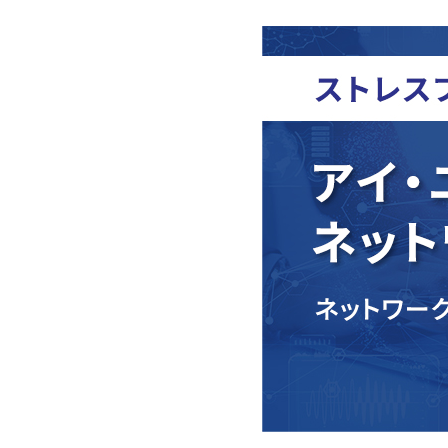
用
リ
組織
ティ
リ
障
図・
ン
ー
事業
が
グ・
ス
所
い
設置
情
者
グル
基盤
報
採
ー
構
用
プ・
築・
経営
シス
理念
テム
移設
運
用
支
援
保
守