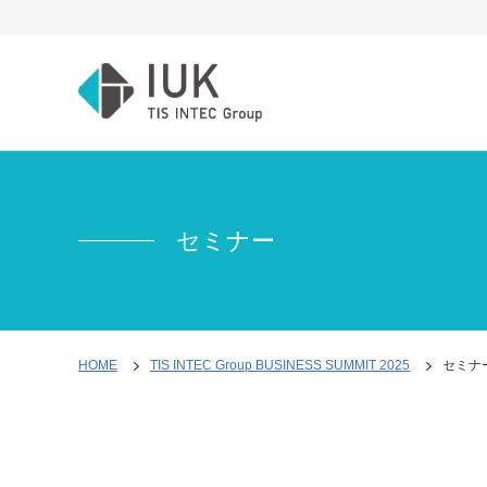
会
採
お
社
用
知
情
情
ら
セミナー
報
報
せ
設
計
ごあ
新
お
支
いさ
卒
知
援
つ・
採
ら
調
HOME
TIS INTEC Group BUSINESS SUMMIT 2025
セミナ
行動
用
せ
達・
指針
キ
サ
購
会社
ャ
ポ
買・
概
リ
ー
一元
要・
ア
ト
管理
沿革
採
＆
キッ