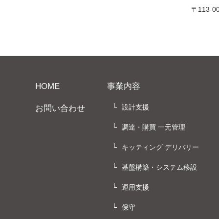
〒113-
HOME
事業内容
設計支援
お問い合わせ
調達・購買 一元管理
キッティング デリバリー
基盤構築・システム移設
運用支援
保守