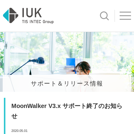
サイト内検
Open ind
サポート＆リリース情報
MoonWalker V3.x サポート終了のお知ら
せ
2020.05.01