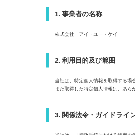
用
リ
組織
ティ
リ
障
図・
ン
1. 事業者の名称
ー
事業
が
グ・
ス
所
い
設置
情
者
グル
基盤
報
採
ー
株式会社 アイ・ユー・ケイ
構
用
プ・
築・
経営
シス
理念
テム
移設
2. 利用目的及び範囲
運
用
支
援
当社は、特定個人情報を取得する場
保
また取得した特定個人情報は、あら
守
3. 関係法令・ガイドライ