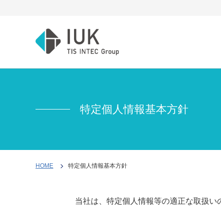
会
採
お
社
用
知
情
情
ら
特定個人情報基本方針
報
報
せ
設
計
ごあ
新
お
支
いさ
卒
知
援
つ・
採
ら
調
HOME
特定個人情報基本方針
行動
用
せ
達・
指針
キ
サ
購
会社
ャ
ポ
買・
概
リ
ー
一元
当社は、特定個人情報等の適正な取扱い
要・
ア
ト
管理
沿革
採
＆
キッ